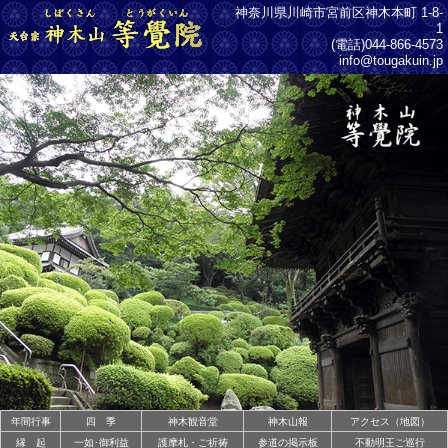
神奈川県
川崎市宮前区神木本町
1-8-
1
(電話)
044-866-4573
info@tougakuin.jp
年間行事
四 季
神木観音堂
神木山報
アクセス（地図）
縁 起
一如･御利益
護摩札・ご祈祷
参道の掲示板
不動明王ご巡行