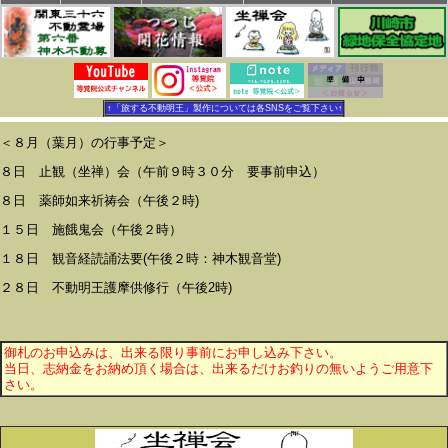
↑「旅する不動明王」製作については各SNSをご覧下さい↑
＜８月（葉月）の行事予定＞
８日 止観（坐禅）会（午前９時３０分 要事前申込）
８日 薬師如来祈祷会（午後２時)
１５日 施餓鬼会（午後２時）
１８日 観音経読誦法要(午後２時：神木観音堂)
２８日 不動明王護摩供修行（午後2時)
御札のお申込みは、出来る限り事前にお申し込み下さい。
当日、志納金をお納め頂く場合は、出来るだけお釣りの無いようご用意下
さい。