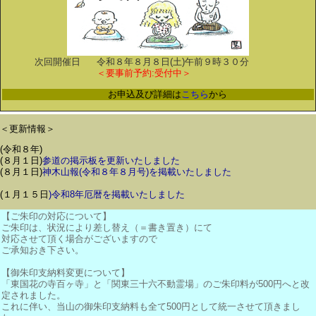
次回開催日
令和８年８月８日(土)午前９時３０分
＜要事前予約:受付中＞
お申込及び詳細は
こちら
から
＜更新情報＞
(令和８年)
(８月１日)
参道の掲示板を更新いたしました
(８月１日)
神木山報(令和８年８月号)を掲載いたしました
(１月１５日
)令和8年厄暦を掲載いたしました
【ご朱印の対応について】
ご朱印は、状況により差し替え（＝書き置き）にて
対応させて頂く場合がございますので
ご承知おき下さい。
【御朱印支納料変更について】
「東国花の寺百ヶ寺」と「関東三十六不動霊場」のご朱印料が500円へと改
定されました。
これに伴い、当山の御朱印支納料も全て500円として統一させて頂きまし