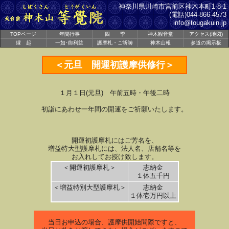
神奈川県
川崎市宮前区
神木本町1-8-1
(電話)044-866-4573
info@tougakuin.jp
TOPページ
年間行事
四 季
神木観音堂
アクセス(地図)
縁 起
一如･御利益
護摩札・ご祈祷
神木山報
参道の掲示板
＜元旦 開運初護摩供修行＞
１月１日(元旦) 午前五時・午後二時
初詣にあわせ一年間の開運をご祈願いたします。
開運初護摩札にはご芳名を、
増益特大型護摩札には、法人名、店舗名等を
お入れしてお授け致します。
＜開運初護摩札＞
志納金
１体五千円
＜増益特別大型護摩札＞
志納金
１体壱万円以上
当日お申込の場合、護摩供開始間際ですと、