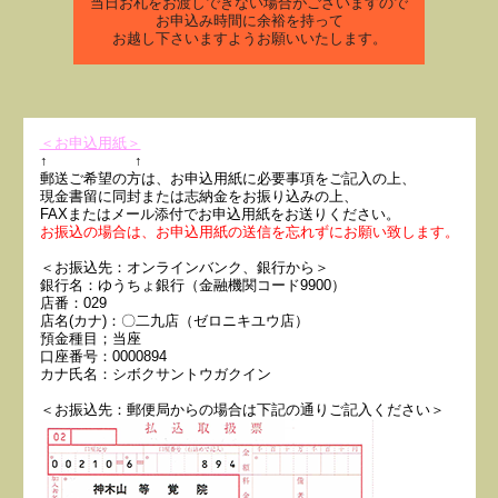
当日お札をお渡しできない場合がございますので
お申込み時間に余裕を持って
お越し下さいますようお願いいたします。
＜お申込用紙＞
↑ ↑
郵送ご希望の方は、お申込用紙に必要事項をご記入の上、
現金書留に同封または志納金をお振り込みの上、
FAXまたはメール添付でお申込用紙をお送りください。
お振込の場合は、お申込用紙の送信を忘れずにお願い致します。
＜お振込先：オンラインバンク、銀行から＞
銀行名：ゆうちょ銀行（金融機関コード9900）
店番：029
店名(カナ)：〇二九店（ゼロニキユウ店）
預金種目；当座
口座番号：0000894
カナ氏名：シボクサントウガクイン
＜お振込先：郵便局からの場合は下記の通りご記入ください＞